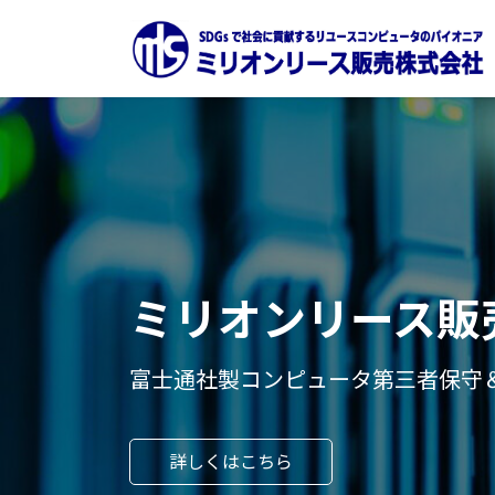
コ
ナ
ン
ビ
テ
ゲ
ン
ー
ツ
シ
へ
ョ
ス
ン
キ
に
ッ
移
プ
動
ミリオンリース販
富士通社製コンピュータ第三者保守＆I
詳しくはこちら