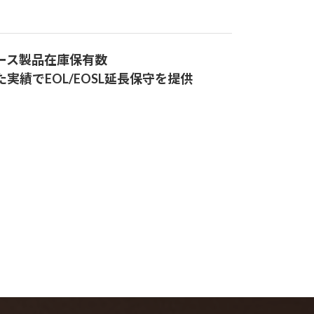
ース製品在庫保有数
実績でEOL/
EOSL
延長保守
を提供