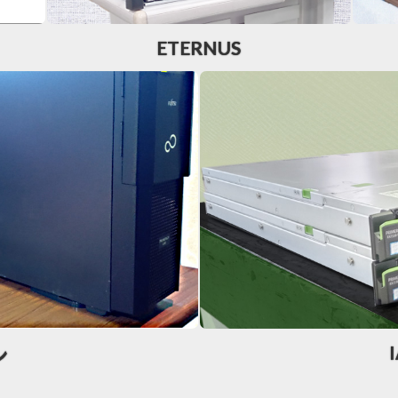
ETERNUS
I
ン