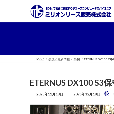
コ
ナ
ン
ビ
テ
ゲ
ン
ー
ツ
シ
へ
ョ
ス
ン
キ
に
ッ
移
プ
動
HOME
事例／更新情報
事例
ETERNUS DX100 S
ETERNUS DX100 S
最
2025年12月18日
2025年12月18日
m
終
更
新
日