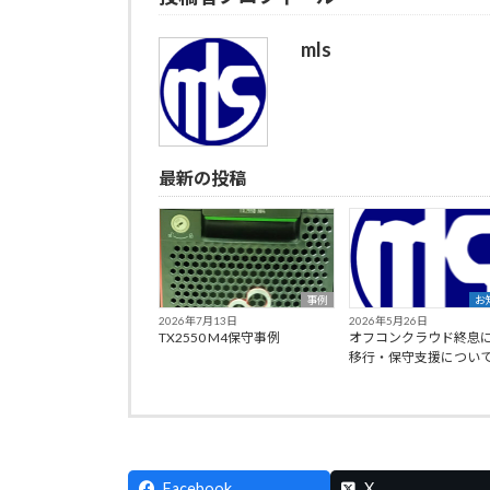
mls
最新の投稿
事例
お
2026年7月13日
2026年5月26日
TX2550 M4保守事例
オフコンクラウド終息
移行・保守支援につい
Facebook
X